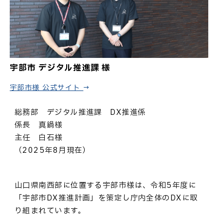
宇部市 デジタル推進課 様
宇部市様 公式サイト →
総務部 デジタル推進課 DX推進係
係長 真鍋様
主任 白石様
（2025年8月現在）
山口県南西部に位置する宇部市様は、令和5年度に
「宇部市DX推進計画」を策定し庁内全体のDXに取
り組まれています。