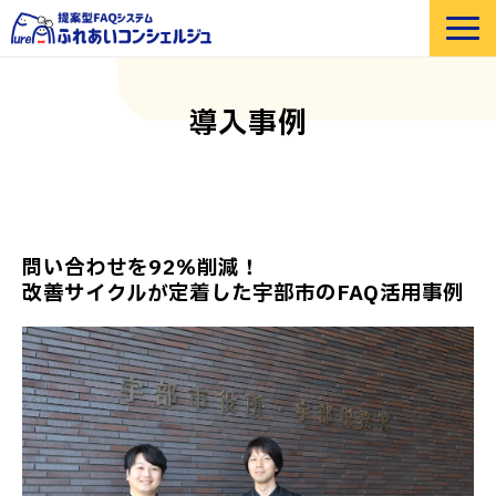
選ばれる理由
導入事例
機能紹介
部門・業界別 活用例
価格
導入事例
問い合わせを92％削減！
セミナー
改善サイクルが定着した宇部市のFAQ活用事例
よくあるご質問
お役立ち資料