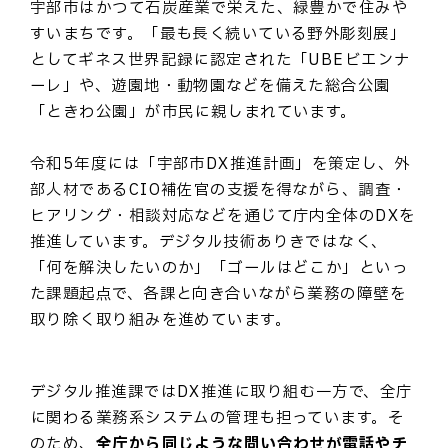
宇部市はかつて石炭産業で栄えた、緑豊かで住みや
すいまちです。「最も長く続いている野外彫刻展」
としてギネス世界記録に認定された「UBEビエンナ
ーレ」や、遊園地・動物園などを備えた総合公園
「ときわ公園」が市民に親しまれています。
令和5年度には「宇部市DX推進計画」を策定し、外
部人材であるCIO補佐官の支援を得ながら、調査・
ヒアリング・相談対応などを通じて庁内全体のDXを
推進しています。デジタル技術ありきではなく、
「何を解決したいのか」「ゴールはどこか」といっ
た課題起点で、各課と向き合いながら業務の障壁を
取り除く取り組みを進めています。
デジタル推進課ではDX推進に取り組む一方で、全庁
に関わる業務系システムの管理も担っています。そ
のため、
全庁から同じような問い合わせが電話やチ