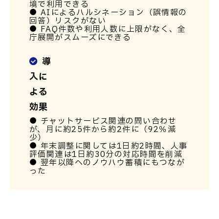
境で利用できる
● AIによるハルシネーション（誤情報の
回答）リスクがない
● FAQ件数や利用人数に上限がなく、全
庁展開がスムーズにできる
導
入に
よる
効果
● チャットサービス関連の問い合わせ
が、月に約25件から約2件に（92％減
少）
● 年末調整に関しては1日約2時間、人事
評価関連は1日約30分の対応時間を削減
● 翌年以降へのノウハウ蓄積にもつなが
った