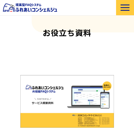
選ばれる理由
お役立ち資料
機能紹介
部門・業界別 活用例
価格
導入事例
セミナー
よくあるご質問
お役立ち資料