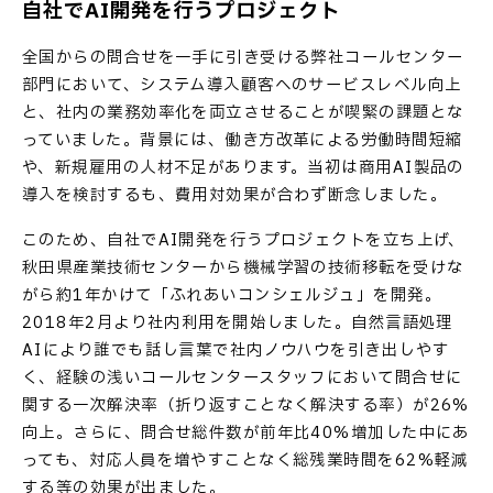
自社でAI開発を行うプロジェクト
全国からの問合せを一手に引き受ける弊社コールセンター
部門において、システム導入顧客へのサービスレベル向上
と、社内の業務効率化を両立させることが喫緊の課題とな
っていました。背景には、働き方改革による労働時間短縮
や、新規雇用の人材不足があります。当初は商用AI製品の
導入を検討するも、費用対効果が合わず断念しました。
このため、自社でAI開発を行うプロジェクトを立ち上げ、
秋田県産業技術センターから機械学習の技術移転を受けな
がら約1年かけて「ふれあいコンシェルジュ」を開発。
2018年2月より社内利用を開始しました。自然言語処理
AIにより誰でも話し言葉で社内ノウハウを引き出しやす
く、経験の浅いコールセンタースタッフにおいて問合せに
関する一次解決率（折り返すことなく解決する率）が26%
向上。さらに、問合せ総件数が前年比40%増加した中にあ
っても、対応人員を増やすことなく総残業時間を62%軽減
する等の効果が出ました。