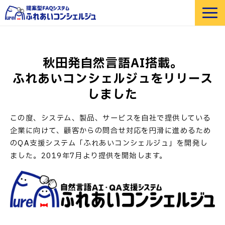
選ばれる理由
機能紹介
秋田発自然言語AI搭載。
部門・業界別 活用例
ふれあいコンシェルジュをリリース
価格
しました
導入事例
この度、システム、製品、サービスを自社で提供している
セミナー
企業に向けて、顧客からの問合せ対応を円滑に進めるため
よくあるご質問
のQA支援システム「ふれあいコンシェルジュ」を開発し
ました。2019年7月より提供を開始します。
お役立ち資料