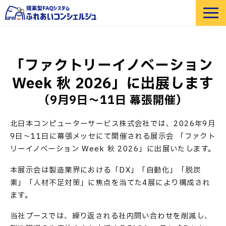
選ばれる理由
機能紹介
「ファクトリーイノベーション 
部門・業界別 活用例
Week 秋 2026」に出展します
価格
（9月9日～11日 幕張開催）
導入事例
北日本コンピューターサービス株式会社では、2026年9月
セミナー
9日～11日に幕張メッセにて開催される展示会 「ファクト
よくあるご質問
リーイノベーション Week 秋 2026」に出展いたします。
お役立ち資料
本展示会は製造業界における「DX」「自動化」「脱炭
素」「人材不足対策」に焦点を当てた4展により構成され
ます。
当社ブースでは、繰り返される社内問い合わせを削減し、