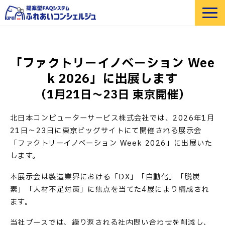
選ばれる理由
機能紹介
「ファクトリーイノベーション Wee
部門・業界別 活用例
k 2026」に出展します
価格
（1月21日～23日 東京開催）
導入事例
北日本コンピューターサービス株式会社では、2026年1月
セミナー
21日～23日に東京ビッグサイトにて開催される展示会
よくあるご質問
「ファクトリーイノベーション Week 2026」に出展いた
します。
お役立ち資料
本展示会は製造業界における「DX」「自動化」「脱炭
素」「人材不足対策」に焦点を当てた4展により構成され
ます。
当社ブースでは、繰り返される社内問い合わせを削減し、