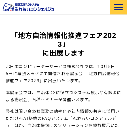
選ばれる理由
機能紹介
「地方自治情報化推進フェア202
部門・業界別 活用例
3」
価格
に出展します
導入事例
北日本コンピューターサービス株式会社では、10月5日・
セミナー
6日に幕張メッセにて開催される展示会 「地方自治情報化
よくあるご質問
推進フェア2023」に出展いたします。
お役立ち資料
本展示会では、自治体DXに役立つシステム展示や有識者に
よる講演会、各種セミナーが開催されます。
弊社は問い合わせ業務の効率化や社内情報の共有に活用い
ただけるAI搭載のFAQシステム「ふれあいコンシェルジ
ュ」ほか、自治体様向けのソリューションを複数展示いた