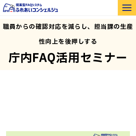
選ばれる理由
職員からの確認対応を減らし、担当課の生産
機能紹介
性向上を後押しする
部門・業界別 活用例
庁内FAQ活用セミナー
価格
導入事例
セミナー
よくあるご質問
お役立ち資料