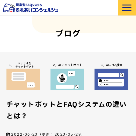
選ばれる理由
ブログ
機能紹介
部門・業界別 活用例
価格
導入事例
セミナー
よくあるご質問
お役立ち資料
チャットボットとFAQシステムの違い
とは？
2022-06-23
（更新：
2023-05-29
）