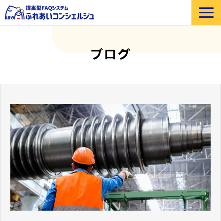
選ばれる理由
ブログ
機能紹介
部門・業界別 活用例
価格
導入事例
セミナー
よくあるご質問
お役立ち資料